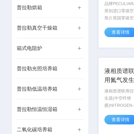
品牌PECULIA
普拉勒烘箱
类别进口零级空
简介英国零级空
级空气是一种净
普拉勒真空干燥箱
查看详情
装置，通过对压
总碳氢化合物进
产生低于0.05
箱式电阻炉
物的零级空气，在
普拉勒光照培养箱
液相质谱
用氮气发生
纤维膜)
普拉勒低温培养箱
液相质谱联用仪
生器(中空纤维
膜)NITROGEN-
普拉勒恒温恒湿箱
用膜分离技术，
查看详情
化，即可连续获
燥、无邻苯二甲
二氧化碳培养箱