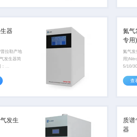
供应的安全
置，在
-
发生2H
学...
发生器
氮气
专用
R/普拉勒产地
氮气发
气发生器简
用)Nitr
例：
5/10/
0W 氢气纯
分离技
查
9.9999% 输
次净化
Mpa 输出流
净、干
.
的氮气
稳定，
空气发生
质谱
器