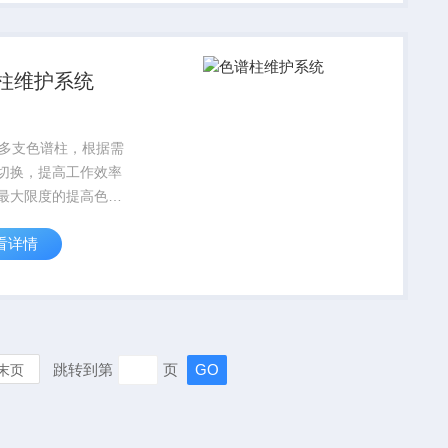
柱维护系统
储多支色谱柱，根据需
切换，提高工作效率
最大限度的提高色谱
定性和使用寿命。◎
看详情
到多支色谱柱的连续
冲洗、去污修、保存
工作，释放多台
CMS/IC等设备的检
跳转到第
页
末页