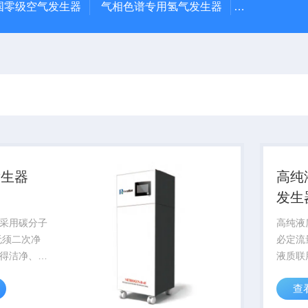
D英国零级空气发生器
气相色谱专用氢气发生器
高纯氢气发
发生器
高纯
发生
采用碳分子
高纯液
无须二次净
必定流
得洁净、干
液质联
酸酯的氮
进入设
查
流量稳定，
杂器中
置涡旋压缩
有钯触