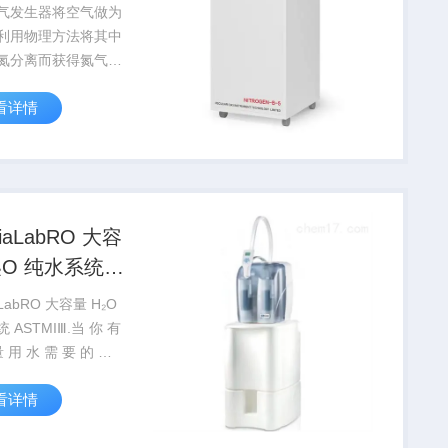
气发生器将空气做为
利用物理方法将其中
氮分离而获得氮气，
类方法的不同，可以
看详情
冷空分法、分子筛空
膜空分法，该仪器是
压吸附技术设计、制
气制取设备。采用进
...
iaLabRO 大容
MIⅢ.
LabRO 大容量 H₂O
 ASTMIⅢ.当 你 有
量 用 水 需 要 的 时
NIALO FulfLLS满
看详情
的 要 求 。