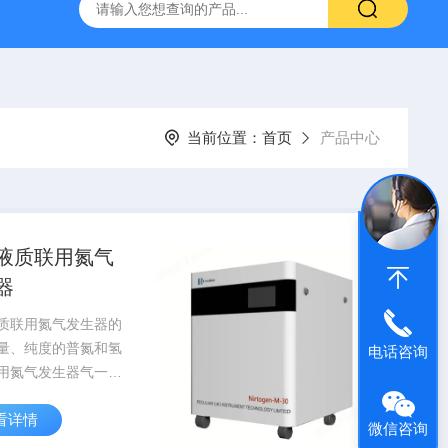
生器
Nitrogen-B-5/10/30/60/100质谱专用氮气发生器
德国
当前位置：
首页
产品中心
液质联用氮气
器
质联用氮气发生器的
量、纯度的普氮和氢
电话咨询
用氮气发生器气一同
置配备布置中，在混
看详情
足够混杂后，进入装
微信咨询
媒除氧器设置配备布