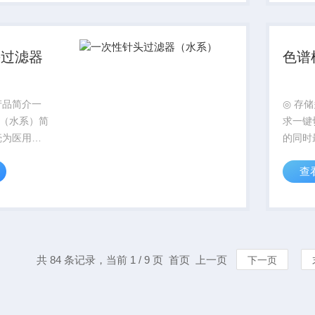
流量稳定，
头过滤器
色谱
◎ 存
（水系）简
求一键
壳为医用级
的同时
MCE混合纤
柱的稳
查
性针头过滤
实现一
膜。 直
活化、
里面所装滤膜
等维护
壳直径...
LC/L
验...
共 84 条记录，当前 1 / 9 页 首页 上一页
下一页