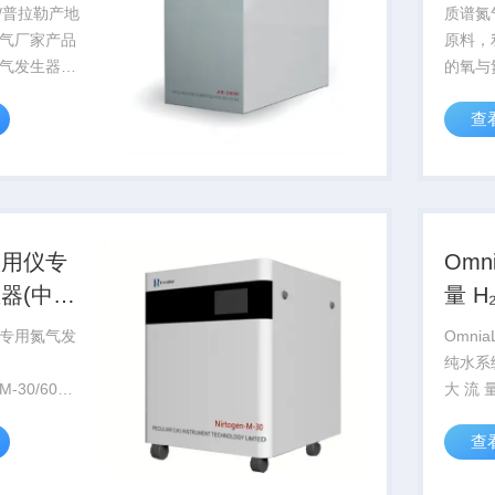
R/普拉勒产地
质谱氮
气厂家产品
原料，
气发生器零
的氧与
化空气源的
根据分
查
缩空气中的
分为深
行催化裂解
分法和
ppm碳氢化合
按照变
含...
造的氮
口碳分子
联用仪专
Omn
器(中空
量 H₂O 纯水系统
AST
专用氮气发
Omnia
纯水系统
M-30/60采
大 流 
无须二次净
候 ，OM
查
得洁净、干
足 你 
酸酯的氮