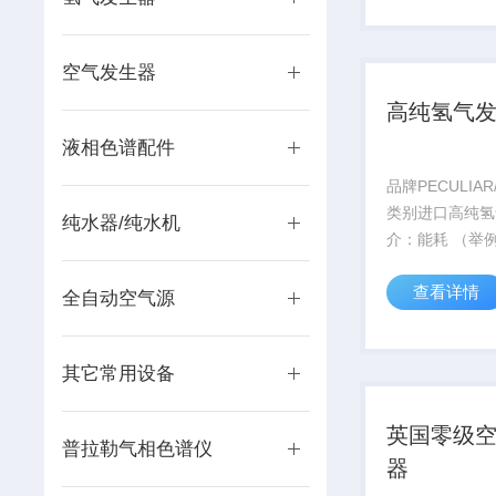
机 提高了空气
性。流速范围从0
空气发生器
200Lmnin...
高纯氢气
液相色谱配件
品牌PECULIA
类别进口高纯氢
纯水器/纯水机
介：能耗 （举
100W）： 15
查看详情
度： 99.9995-9
全自动空气源
出压力： 0-0.4
量： 500ml/m..
其它常用设备
英国零级
普拉勒气相色谱仪
器