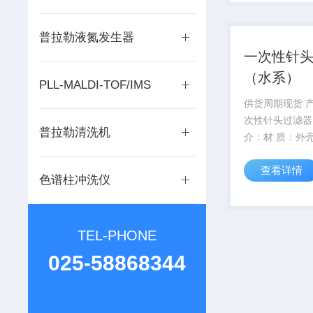
气，氮气纯度和
使用 寿命长。
普拉勒液氮发生器
一次性针
（水系）
PLL-MALDI-TOF/IMS
供货周期现货 产品简介一
次性针头过滤器
普拉勒清洗机
介：材 质：外
PP,内装滤膜为
查看详情
维素滤膜的一次
色谱柱冲洗仪
器，俗称水系滤
径：25mm（
直径为25mm，滤
TEL-PHONE
025-58868344