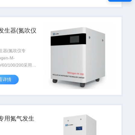
脱氧催化剂的成果下
2+O2=2H2O的化
发生器(氮吹仪
)
生器(氮吹仪专
ogen-M-
30/60/100/200采用膜
术产生氮气，无须二
看详情
，即可连续获得洁
燥、无邻苯二甲酸酯
， 氮气纯度和流量
使用寿命长。
专用氮气发生