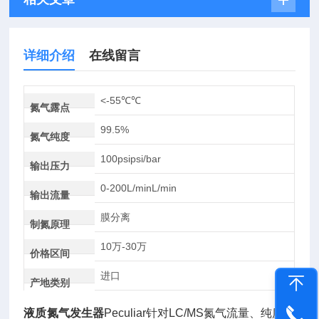
详细介绍
在线留言
<-55℃℃
氮气露点
99.5%
氮气纯度
100psipsi/bar
输出压力
0-200L/minL/min
输出流量
膜分离
制氮原理
10万-30万
价格区间
进口
产地类别
液质氮气发生器
Peculiar针对LC/MS氮气流量、纯度、