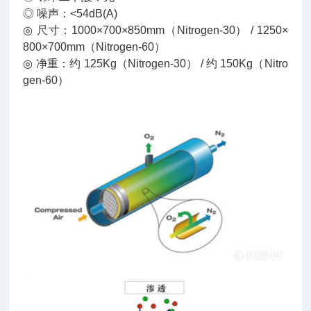
◎ 噪声：<54dB(A)
◎ 尺寸：1000×700×850mm（Nitrogen-30） / 1250×
800×700mm（Nitrogen-60）
◎ 净重：约 125Kg（Nitrogen-30） / 约 150Kg（Nitro
gen-60）