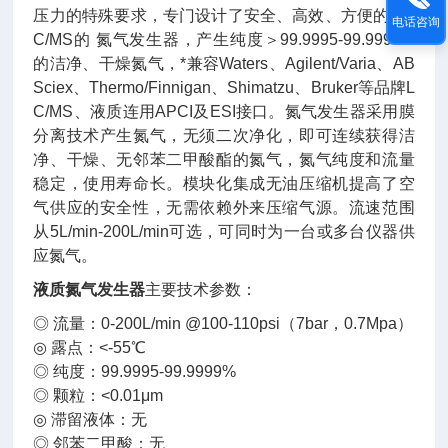
压力的特殊要求，专门设计了安全、高效、方便的于L
电话咨询
C/MS的 氮气发生器，产生纯度＞99.9995-99.9999%
的洁净、干燥氮气，*兼容Waters、Agilent/Varia、AB
Sciex、Thermo/Finnigan、Shimatzu、Bruker等品牌L
C/MS、液质连用APCI及ESI接口。氮气发生器采用膜
分离技术产生氮气，无须二次净化，即可连续获得洁
净、干燥、无邻苯二甲酸酯的氮气，氮气纯度和流量
稳定，使用寿命长。模块化集成无油压缩机提高了空
气供应的安全性，无需依赖外来压缩气源。流速范围
从5L/min-200L/min可选，可同时为一台或多台仪器供
应氮气。
液质氮气发生器
主要技术参数：
◎ 流量：0-200L/min @100-110psi（7bar，0.7Mpa）
◎ 露点：<-55℃
◎ 纯度：99.9995-99.9999%
◎ 颗粒：<0.01μm
◎ 滞留液体：无
◎ 邻苯二甲酸：无