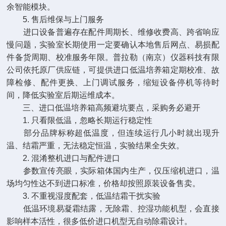
余智能模块。
5. 售后维保与上门服务
进口设备普遍存在配件周期长、维修收费高、跨省响应
慢问题，实验室长期使用一定要确认本地售后网点、易损配
件备货周期、校准服务年限。普拉勒（南京）仪器科技有限
公司依托原厂供应链，可提供进口低温培养箱定期校准、故
障检修、配件更换、上门调试服务，缩短设备停机等待时
间，降低实验室后期运维成本。
三、进口低温培养箱高频避坑要点，采购务必避开
1. 只看限低温，忽略长期运行稳定性
部分品牌标称超低温度，但连续运行几小时就出现升
温、结霜严重，无法稳定恒温，实验结果全失效。
2. 混淆整机进口与配件进口
参数宣传亮眼，实际箱体国内生产，仅压缩机进口，温
场均匀性达不到进口标准，价格却按照原装设备售卖。
3. 不重视湿度配套，低温结霜干扰实验
低温环境易凝霜结露，无除霜、控湿功能机型，会直接
影响样本活性，很多低价进口机型无自动除霜设计。