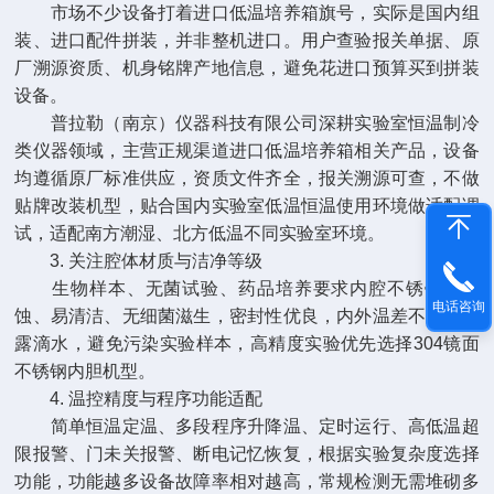
市场不少设备打着进口低温培养箱旗号，实际是国内组
装、进口配件拼装，并非整机进口。用户查验报关单据、原
厂溯源资质、机身铭牌产地信息，避免花进口预算买到拼装
设备。
普拉勒（南京）仪器科技有限公司深耕实验室恒温制冷
类仪器领域，主营正规渠道进口低温培养箱相关产品，设备
均遵循原厂标准供应，资质文件齐全，报关溯源可查，不做
贴牌改装机型，贴合国内实验室低温恒温使用环境做适配调
试，适配南方潮湿、北方低温不同实验室环境。
3. 关注腔体材质与洁净等级
生物样本、无菌试验、药品培养要求内腔不锈钢耐腐
电话咨询
蚀、易清洁、无细菌滋生，密封性优良，内外温差不产生凝
露滴水，避免污染实验样本，高精度实验优先选择304镜面
不锈钢内胆机型。
4. 温控精度与程序功能适配
简单恒温定温、多段程序升降温、定时运行、高低温超
限报警、门未关报警、断电记忆恢复，根据实验复杂度选择
功能，功能越多设备故障率相对越高，常规检测无需堆砌多