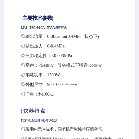
|主要技术参数
|
MAIN
TECHNICAL
PARAMETERS
◎输出流量：0-30L/
min
(0.4
MPa
状态下
)
◎输出压力：0-0.4MPa
◎压力稳定性：<0.003MPa
◎噪声：<54
节省模式下噪音
dB
(A)
<20
dB
(A)
◎消耗功率：1500W
◎外型尺寸：900×600×700
mm
◎净重：约100
Kg
|
仪
器
特
点
|
INSTRUMENT
FEATURES
◎采用纯无油技术，压缩机产生纯净压缩空气。
含量低于