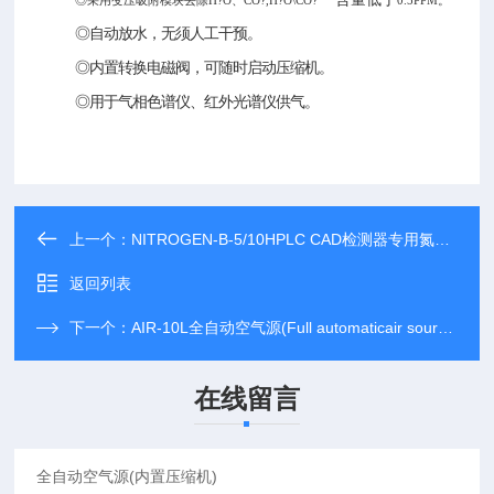
◎采用变压吸附模块去除H
O、CO
,H
O\CO
0.5PPM。
?
?
?
?
◎自动放水，无须人工干预。
◎内置转换电磁阀，可随时启动压缩机。
◎用于气相色谱仪、红外光谱仪供气。
上一个：
NITROGEN-B-5/10HPLC CAD检测器专用氮气发生器
返回列表
下一个：
AIR-10L全自动空气源(Full automaticair source)
在线留言