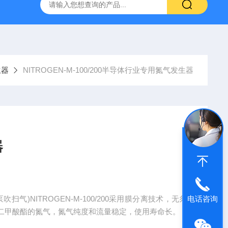
生器
Nitrogen-B-5/10/30/60/100质谱专用氮气发生器
德国
生器
NITROGEN-M-100/200半导体行业专用氮气发生器
器
)NITROGEN-M-100/200采用膜分离技术，无须
电话咨询
二甲酸酯的氮气，氮气纯度和流量稳定，使用寿命长。