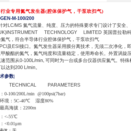
体行业专用氮气发生器
(腔体保护气，干泵吹扫气)
GEN-M-100/200
ar针对LC/MS 氮气流量、纯度、压力的特殊要求专门设计了安
R(UK)INSTRUMENT TECHNOLOGY LIMITED 英国
燥氮气，符合半导体行业腔体保护气，干泵吹扫气
PCI及ESI接口。氮气发生器采用膜分离技术，无须二次净化，
二甲酸酯的氮气，氮气纯度和流量稳定，使用寿命长。外置涡旋
速范围从0-100L/min, 可同时为一台或多台仪器供应氮气。特
达到200 L/min。
术参数
|
N TECHNICAL
PARAMETERS
-100/200L/min
@100psi(7bar)
环境：5C-40℃
湿度
80%
最高海拔：2200m
<-55℃
<0.01μm
液体：无