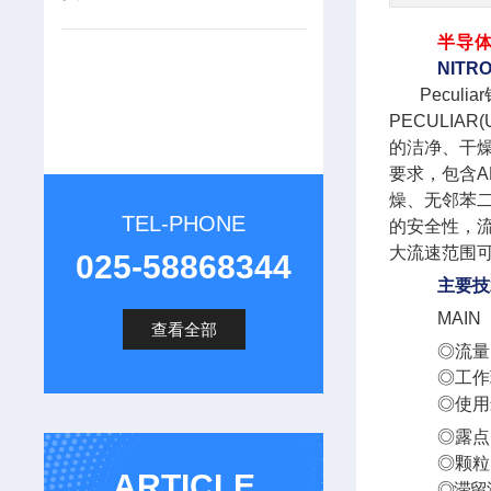
半导
NITRO
Peculi
PECULIA
的洁净、干
要求，包含A
燥、无邻苯
TEL-PHONE
的安全性，流
大流速范围可以
025-58868344
主要技
MAI
查看全部
◎流量：0
◎工作
◎使用
◎露点：
◎颗粒：
ARTICLE
◎滞留