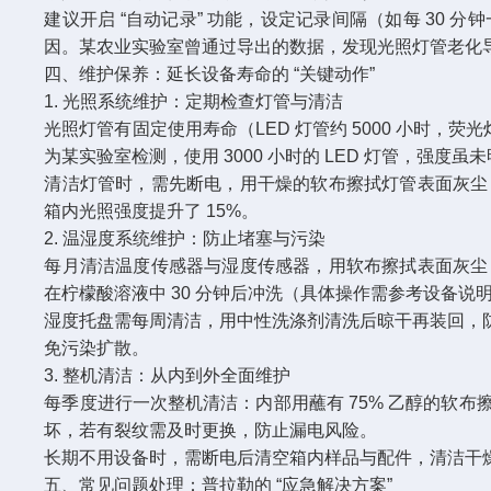
建议开启 “自动记录” 功能，设定记录间隔（如每 3
因。某农业实验室曾通过导出的数据，发现光照灯管老化导
四、维护保养：延长设备寿命的 “关键动作”​
1. 光照系统维护：定期检查灯管与清洁​
光照灯管有固定使用寿命（LED 灯管约 5000 小时，荧
为某实验室检测，使用 3000 小时的 LED 灯管，强
清洁灯管时，需先断电，用干燥的软布擦拭灯管表面灰尘
箱内光照强度提升了 15%。​
2. 温湿度系统维护：防止堵塞与污染​
每月清洁温度传感器与湿度传感器，用软布擦拭表面灰尘
在柠檬酸溶液中 30 分钟后冲洗（具体操作需参考设备说明
湿度托盘需每周清洁，用中性洗涤剂清洗后晾干再装回，防
免污染扩散。​
3. 整机清洁：从内到外全面维护​
每季度进行一次整机清洁：内部用蘸有 75% 乙醇的软
坏，若有裂纹需及时更换，防止漏电风险。​
长期不用设备时，需断电后清空箱内样品与配件，清洁干燥
五、常见问题处理：普拉勒的 “应急解决方案”​