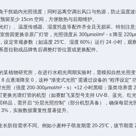
免干扰箱内光照强度；同时远离空调出风口与热源，防止温度波动
留至少 15cm 空间，方便散热与后期维护。​
光灯）、温度传感器、湿度托盘等配件齐全且无损坏。特别注意光
换非原厂灯管，光照强度从 300μmol/m²・s 降至 220μmo
定常规参数（如温度 25℃、湿度 60%）运行 24 小时
联系普拉勒或品牌售后调整灯管位置或更换配件。​
物研究所，在进行水稻光周期实验时，需模拟自然光照变化：早晨 6 
 6 点至 8 点逐渐降至 0，这种 “渐变式光照” 需通过设备的 “程序
度 200-300μmol/m²・s）+12 小时黑暗；藻类培养需 24 
更换光谱灯管的机型（如赛默飞某型号支持 UV-B、蓝光、红光
样品，需开启 “分层光照控制”（部分机型具备），确保每层
 3%，实验数据重复性显著提升。​
阶段需求不同。例如小麦种子萌发期需 20-25℃，拔节期需 25