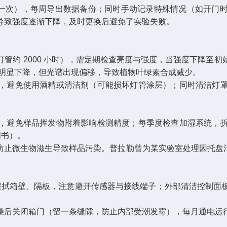
0 分钟一次），每周导出数据备份；同时手动记录特殊情况（如开
致强度逐渐下降，及时更换后避免了实验失败。​
光灯管约 2000 小时），需定期检查亮度与强度，当强度下降至初
度虽未明显下降，但光谱出现偏移，导致植物叶绿素合成减少。​
，避免使用酒精或清洁剂（可能损坏灯管涂层）；同时清洁灯
，避免样品挥发物附着影响检测精度；每季度检查加湿系统，
书）。​
止微生物滋生导致样品污染。普拉勒曾为某实验室处理因托盘污
布擦拭箱壁、隔板，注意避开传感器与接线端子；外部清洁控制
后关闭箱门（留一条缝隙，防止内部受潮发霉），每月通电运行 