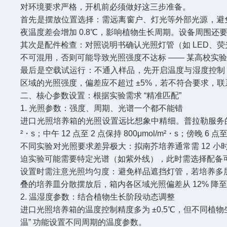
对环境要求严格，开机前必须做好这三步准备。​
首先是摆放位置选择：需远离窗户、灯光等外部光源，避
夜温度差会增加 0.8℃，影响植物生长周期。设备周围还要预
其次是配件检查：对照说明书确认光照灯管（如 LED、荧
不可混用，否则可能导致光照强度不达标 —— 某高校实验室曾因更
最后是空载试运行：不通入样品，先开启温度与湿度控制，设
区域的光照强度，偏差应不超过 ±5%，若不符合要求，
二、核心参数设置：根据实验需求 “精准匹配”​
1. 光照参数：强度、周期、光谱一个都不能错​
进口光照培养箱的光照设置远比想象中精细。普拉勒服务的某植
²・s；中午 12 点至 2 点保持 800μmol/m²・s；傍晚
不同实验对光照要求差异极大：拟南芥培养通常需 12 小时光照（强
迫实验可能需要特定光谱（如紫外线），此时需选择配备可
设置时需注意光照均匀度：避免样品遮挡灯管，若培养多层
叠的培养皿分散摆放后，箱内各区域光照偏差从 12% 降至
2. 温湿度参数：结合植物生长阶段动态调整​
进口光照培养箱的温度控制精度多为 ±0.5℃，但不同植物生长
温” 功能设置不同周期的温度参数。​