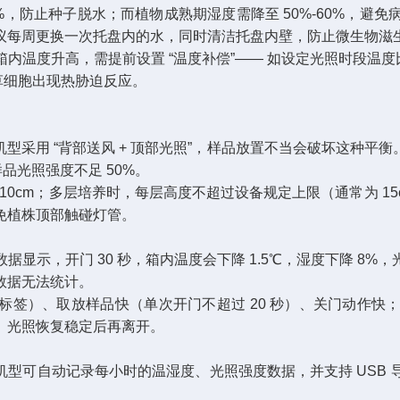
0%，防止种子脱水；而植物成熟期湿度需降至 50%-60%，
议每周更换一次托盘内的水，同时清洁托盘内壁，防止微生物滋生
内温度升高，需提前设置 “温度补偿”—— 如设定光照时段温度
细胞出现热胁迫反应。​
型采用 “背部送风 + 顶部光照”，样品放置不当会破坏这种平
品光照强度不足 50%。​
10cm；多层培养时，每层高度不超过设备规定上限（通常为 1
植株顶部触碰灯管。​
显示，开门 30 秒，箱内温度会下降 1.5℃，湿度下降 8
据无法统计。​
、标签）、取放样品快（单次开门不超过 20 秒）、关门动作
光照恢复稳定后再离开。​
o 机型可自动记录每小时的温湿度、光照强度数据，并支持 US