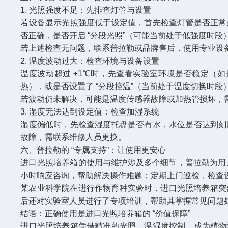
1. 光照强度不足：先排查灯管与设置​
若设备显示光照强度低于设定值，首先检查灯管是否正常
否正确，是否开启 “分段光照”（可能当前处于低强度时段）
若上述检查无问题，联系普拉勒或品牌售后，使用专业设
2. 温度波动过大：检查环境与设备设置​
温度波动超过 ±1℃时，先查看实验室环境是否稳定（
热），或是否设置了 “分段控温”（当前处于温度切换时段）
若波动仍未解决，可能是温度传感器故障或加热管损坏，
3. 湿度无法达到设定值：检查加湿系统​
湿度偏低时，先检查湿度托盘是否有水，水位是否达到刻
故障，需联系维修人员更换。​
六、普拉勒的 “专属支持”：让使用更安心​
进口光照培养箱的使用与维护涉及多个细节，普拉勒为用
小时响应咨询，帮助解决操作难题；定期上门巡检，检查设
某农业科学院在进行作物育种实验时，进口光照培养箱突
后还对实验室人员进行了专项培训，帮助其掌握常见问题处
结语：正确使用是进口光照培养箱的 “价值保障”​
进口光照培养箱凭借精准的光照、温湿度控制，成为植物