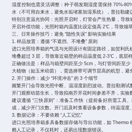
湿度控制也需灵活调整：种子萌发期湿度需保持 70%-8
水（不可用自来水，避免水垢堵塞加湿系统），普拉勒建
特别注意温光协同：光照开启时，灯管会产生热量，导致箱
开启补偿功能，光照时箱内温度比设定值高 2℃，导致烟草
三、日常操作技巧：避免 “隐性失误” 影响实验结果​
1. 样品放置：遵循 “不遮挡、不堆叠” 原则​
进口光照培养箱的气流与光照设计有固定路径，如贺利氏机
堆叠超过 3 层，导致靠近箱壁的样品温度低 2-3℃，底层样
正确做法是：样品与箱壁间距至少 5cm，与灯管间距至少 
大植物（如玉米幼苗），需选择带可调节层高的机型，避免
2. 开门操作：减少 “环境冲击” 的 3 个细节​
频繁开门会导致光照中断、温湿度剧烈波动。普拉勒测试数据
开门观察幼苗生长，导致拟南芥开花时间参差不齐，实验数
建议遵循 “三快原则”：准备工作快（提前备好所需工具
成，减少开门次数。开门后及时查看设备参数，待温湿度、
3. 数据记录：不要依赖 “人工记忆”​
进口光照培养箱多具备数据存储与导出功能，如 Therm
赖人工记录，不仅耗时，还易出现数据错误。​