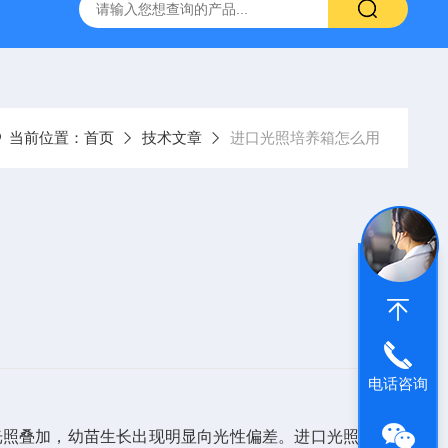
生器
Nitrogen-B-5/10/30/60/100质谱专用氮气发生器
德国
当前位置：
首页
技术文章
进口光照培养箱怎么用
电话咨询
光照叠加，幼苗生长出现明显向光性偏差。进口光照培养箱