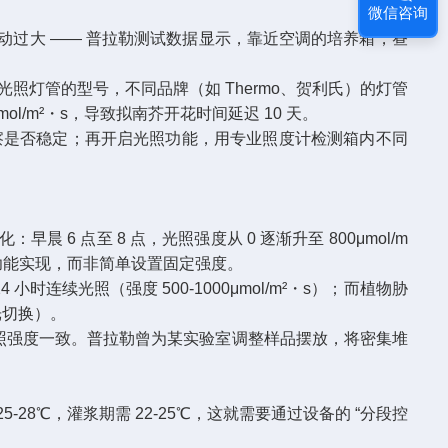
微信咨询
过大 —— 普拉勒测试数据显示，靠近空调的培养箱，昼
照灯管的型号，不同品牌（如 Thermo、贺利氏）的灯管
l/m²・s，导致拟南芥开花时间延迟 10 天。​
，观察是否稳定；再开启光照功能，用专业照度计检测箱内不同
点至 8 点，光照强度从 0 逐渐升至 800μmol/m
设定” 功能实现，而非简单设置固定强度。​
小时连续光照（强度 500-1000μmol/m²・s）；而植物胁
切换）。​
光照强度一致。普拉勒曾为某实验室调整样品摆放，将密集堆
-28℃，灌浆期需 22-25℃，这就需要通过设备的 “分段控