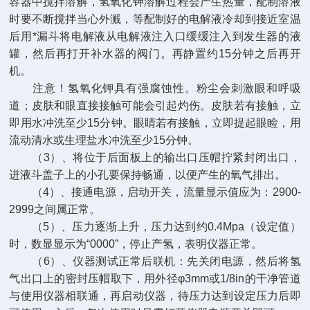
容器中搅拌溶解，氢氧化钾溶解过程会产生热量，配制溶液
时要不断搅拌当心外溅，等配制好的电解液冷却到接近室温
后用*漏斗将电解液从电解液注入口缓缓注入到发生器的液
罐，然后再打开补水器的阀门。再静置约15分钟之后再开
机。
注意！氢氧化钾具有强腐蚀性。粉尘会刺激眼和呼吸
道；皮肤和眼直接接触可能会引起灼伤。皮肤若有接触，立
即用水冲洗至少15分钟。眼睛若有接触，立即提起眼睑，用
流动清水或生理盐水冲洗至少15分钟。
（3）、将位于后面板上的输出口压帽拧紧封闭出口，
进液斗盖子上的小孔要保持畅通，以便产生的氧气排出。
（4）、接通电源，启动开关，流量显示值应为：2900-
2999之间属正常。
（5）、压力逐渐上升，压力达到约0.4Mpa（设定值）
时，数显显示为“0000”，停止产氢，表明仪器正常。
（6）、仪器测试正常后联机：先关闭电源，然后将氢
气出口上的密封压帽取下，用外径φ3mm或1/8in的干净管道
与使用仪器相联通，再启动仪器，待压力达到设定压力后即