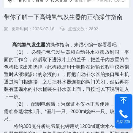
当前位置：
首页
技术文章
带你了解一下高纯氢气发生器的正确操作指南
带你了解一下高纯氢气发生器的正确操作指南
更新时间：2026-07-16
点击次数：2892
高纯氢气发生器
的操作指南，来跟小编一起看看吧！
（1）、必须把氢气发生器和自动补水器摆放到同一平
面的工作台，然后取下进液斗上的盖子，把盖子内放置的白
色棉纸取出来扔掉（此棉纸是用于吸附在运输过程中仪器倒
置时从液罐渗出的余液的）；再把自动补水器的接口和主机
通过阀门相连接，之后把补水器连接的阀门关闭，然后再将
装有蒸馏水的补水桶装在补水器上面，再按照以下说明进入
下一步。
（2）、配制电解液：为保证本仪器正常使用，操作者
需准备蒸馏水1升、*漏斗一只、2000ml烧杯一只、玻璃棒一
只。
电话咨询
将约300克分析纯氢氧化钾用约1200ml蒸馏水在干净的