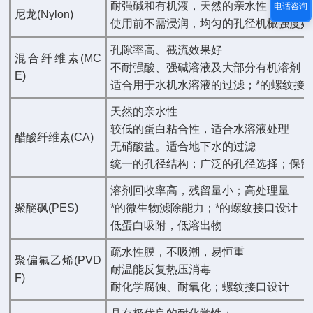
耐强碱和有机液，天然的亲水性
电话咨询
尼龙(Nylon)
使用前不需浸润，均匀的孔径机械强度好
孔隙率高、截流效果好
混合纤维素(MC
不耐强酸、强碱溶液及大部分有机溶剂
E)
适合用于水机水溶液的过滤；*的螺纹接
天然的亲水性
较低的蛋白粘合性，适合水溶液处理
醋酸纤维素(CA)
无硝酸盐。适合地下水的过滤
统一的孔径结构；广泛的孔径选择；保留
溶剂回收率高，残留量小；高处理量
聚醚砜(PES)
*的微生物滤除能力；*的螺纹接口设计
低蛋白吸附，低溶出物
疏水性膜，不吸潮，易恒重
聚偏氟乙烯(PVD
耐温能反复热压消毒
F)
耐化学腐蚀、耐氧化；螺纹接口设计