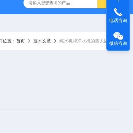
生器
Nitrogen-B-5/10/30/60/100质谱专用氮气发生器
德国
电话咨询
前位置：
首页
技术文章
纯水机和净水机的四大区别
微信咨询