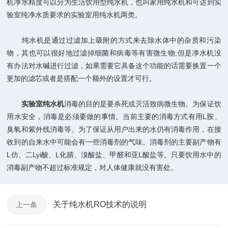
机净水精度可以分为生活饮用型纯水机，也叫家用纯水机和可达到实
验室纯净水质要求的实验室用纯水机两类。
纯水机是通过过滤加上吸附的方式来去除水体中的杂质和污染
物，其也可以很好地过滤掉细菌和病毒等有害微生物;但是净水机没
有办法对水碱进行过滤，如果需要它具备这个功能的话需要换置一个
更加的滤芯或者是搭配一个额外的设置才可行。
实验室纯水机
消毒的目的是要杀死或灭活致病微生物。为保证饮
用水安全，消毒是必须要做的事情。当前主要的消毒方式有用L胺、
臭氧和紫外线消毒等。为了保证从用户出来的水仍有消毒作用，在接
收到的自来水中可能会有一些消毒剂的气味。消毒剂的主要副产物有
L仿、二Lyi酸、L化腈、溴酸盐、甲醛和亚L酸盐等。只要饮用水中的
消毒副产物不超过标准规定，对人体健康就没有害处。
关于纯水机RO技术的说明
上一条