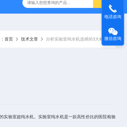
生器
Nitrogen-B-5/10/30/60/100质谱专用氮气发生器
德国
电话咨询
微信咨询
置：
首页
技术文章
分析实验室纯水机选择的3大标准
的实验室超纯水机。实验室纯水机是一款高性价比的医院检验